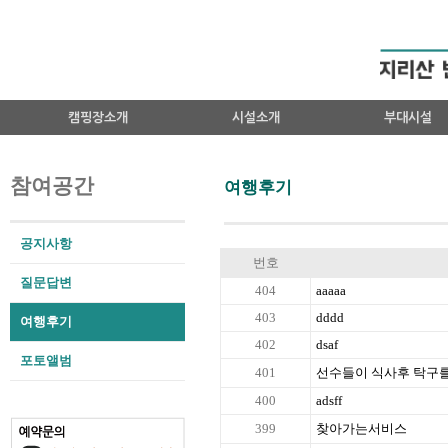
캠핑장소개
시설소개
부대시설
참여공간
여행후기
공지사항
번호
질문답변
404
aaaaa
403
dddd
여행후기
402
dsaf
포토앨범
401
선수들이 식사후 탁구를
400
adsff
399
찾아가는서비스