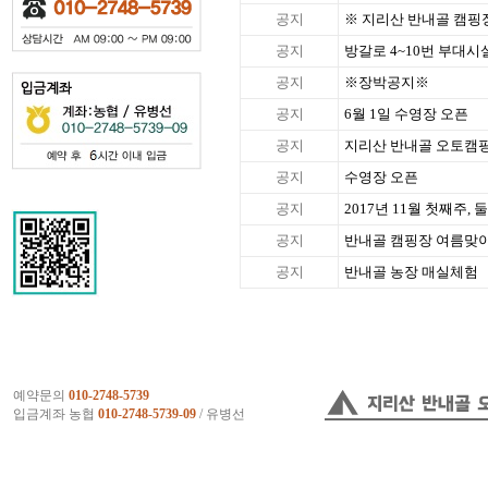
공지
※ 지리산 반내골 캠핑장
공지
방갈로 4~10번 부대시
공지
※장박공지※
공지
6월 1일 수영장 오픈
공지
지리산 반내골 오토캠핑
공지
수영장 오픈
공지
2017년 11월 첫째주,
공지
반내골 캠핑장 여름맞이
공지
반내골 농장 매실체험
예약문의
010-2748-5739
입금계좌 농협
010-2748-5739-09
/ 유병선