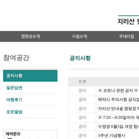
캠핑장소개
시설소개
부대시설
참여공간
공지사항
공지사항
번호
질문답변
공지
※ 코로나 관련 공지 ※
공지
예약시 주의사항 공지입
여행후기
공지
지리산 반내골 캠핑장 
포토앨범
공지
※ 7/20 ~ 8/20일
공지
수영장 6월5일 개장 
공지
5주년 기념행사