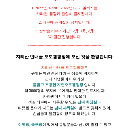
1. 2022년 07/20 ~ 2022년 08/20일까지는
카라반, 캠핑카 출입이 금지됩니다.
2. 나무에 해먹설치 금지입니다.
3. 장박은 비수기기간 12月, 1月, 2月
3개월간 진행합니다.
---------------------------------------------------------------
지리산 반내골 오토캠핑장에 오신 것을 환영합니다.
지리산 반내골 오토캠핑장
은
구례 문척면 중산리 계곡 상류에 위치하여
산과 시냇물이 어우러진
물맑고 조용한 자연오토캠핑장
입니다.
약 5000평의 부지에 40여개의 안락한 텐트시설과
카라반이 비치되어 있으며
객실 외부에서 사용할 수 있는
남녀 화장실
과
따뜻한 온수가 나오는
남녀 샤워실
이 별도로 갖춰져 있어,
손님들께 불편함이 없도록 하였습니다.
야영장, 족구장
이 있어서 동행분들과 신나게 즐길 수 있고