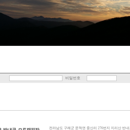
비밀번호
전라남도 구례군 문척면 중산리 276번지 지리산 반내골 오토