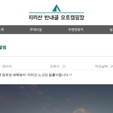
소개
부대시설
주변관광지
실
앨범
: 관리자
조회수 : 22
작성날짜 : 20